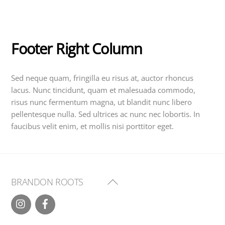
Skip
to
Footer Right Column
content
Sed neque quam, fringilla eu risus at, auctor rhoncus
lacus. Nunc tincidunt, quam et malesuada commodo,
risus nunc fermentum magna, ut blandit nunc libero
pellentesque nulla. Sed ultrices ac nunc nec lobortis. In
faucibus velit enim, et mollis nisi porttitor eget.
Back
BRANDON ROOTS
To
Top